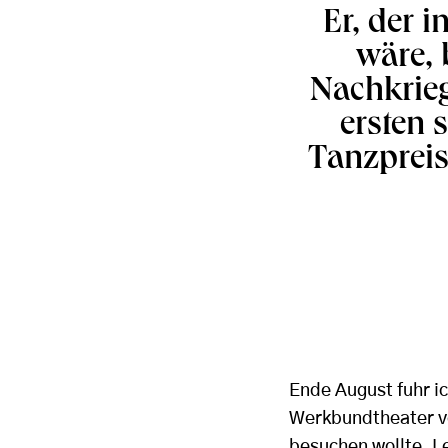
Er, der 
wäre, 
Nachkrieg
ersten 
Tanzpreis 
Ende August fuhr ic
Werkbundtheater vo
besuchen wollte. L