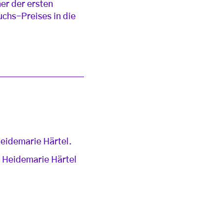
er der ersten
chs-Preises in die
Heidemarie Härtel.
d Heidemarie Härtel