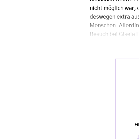
nicht möglich war, 
deswegen extra au
Menschen. Allerding
Besuch bei Gisela 
e