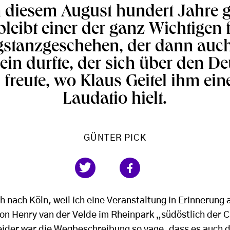
in diesem August hundert Jahre
bleibt einer der ganz Wichtigen 
stanzgeschehen, der dann auch
sein durfte, der sich über den D
freute, wo Klaus Geitel ihm eine
Laudatio hielt.
GÜNTER PICK
h nach Köln, weil ich eine Veranstaltung in Erinnerung 
n Henry van der Velde im Rheinpark „südöstlich der 
eider war die Wegbeschreibung so vage, dass es auch 