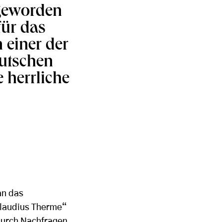
 geworden
für das
 einer der
eutschen
 herrliche
an das
Claudius Therme“
durch Nachfragen