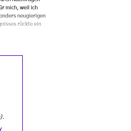
r mich, weil ich
onders neugierigen
gnisses rückte ein
)
.
Y