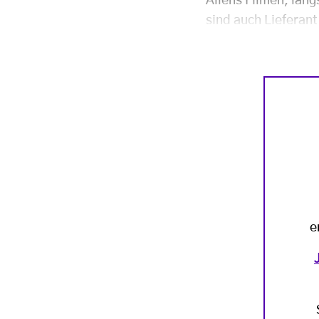
Allens Filmen, län
sind auch Lieferan
e