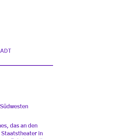
TADT
m Südwesten
nes, das an den
 Staatstheater in