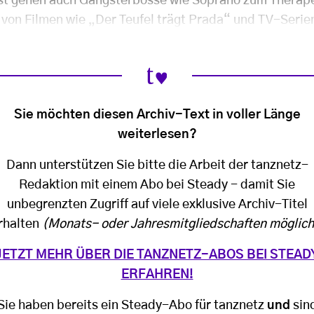
gst gehen auch Gangsterbosse wie Soprano zum Therap
t von Filmen wie „Der Teufel trägt Prada“ und TV-Serie
Sie möchten diesen Archiv-Text in voller Länge
weiterlesen?
Dann unterstützen Sie bitte die Arbeit der tanznetz-
Redaktion mit einem Abo bei Steady - damit Sie
unbegrenzten Zugriff auf viele exklusive Archiv-Titel
rhalten
(Monats- oder Jahresmitgliedschaften möglich
JETZT MEHR ÜBER DIE TANZNETZ-ABOS BEI STEAD
ERFAHREN!
Sie haben bereits ein Steady-Abo für tanznetz
und
sin