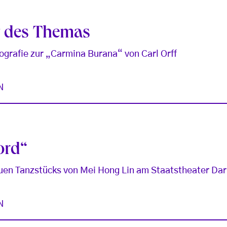
it des Themas
grafie zur „Carmina Burana“ von Carl Orff
N
ord“
uen Tanzstücks von Mei Hong Lin am Staatstheater Da
N