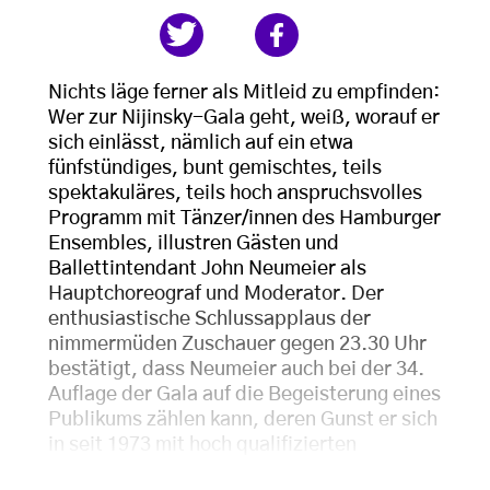
Nichts läge ferner als Mitleid zu empfinden:
Wer zur Nijinsky-Gala geht, weiß, worauf er
sich einlässt, nämlich auf ein etwa
fünfstündiges, bunt gemischtes, teils
spektakuläres, teils hoch anspruchsvolles
Programm mit Tänzer/innen des Hamburger
Ensembles, illustren Gästen und
Ballettintendant John Neumeier als
Hauptchoreograf und Moderator. Der
enthusiastische Schlussapplaus der
nimmermüden Zuschauer gegen 23.30 Uhr
bestätigt, dass Neumeier auch bei der 34.
Auflage der Gala auf die Begeisterung eines
Publikums zählen kann, deren Gunst er sich
in seit 1973 mit hoch qualifizierten