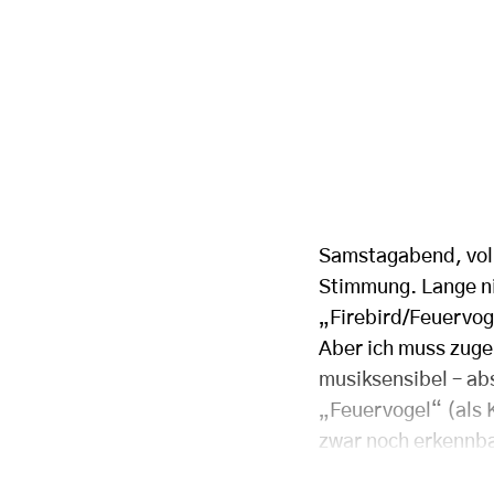
Samstagabend, voll
Stimmung. Lange n
„Firebird/Feuervog
Aber ich muss zuge
musiksensibel – abs
„Feuervogel“ (als 
zwar noch erkennba