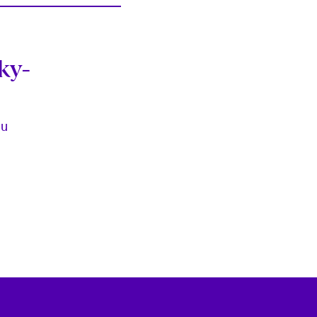
ky-
au