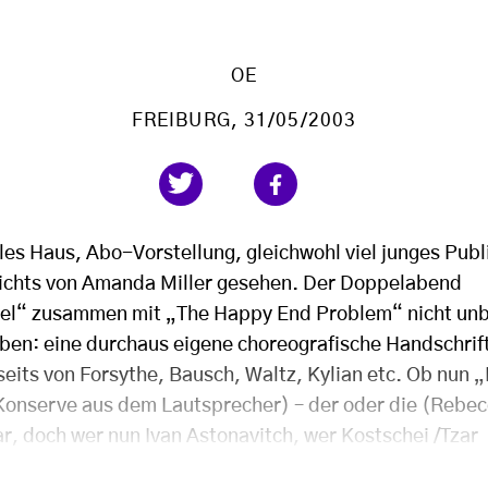
OE
FREIBURG
, 31/05/2003
es Haus, Abo-Vorstellung, gleichwohl viel junges Publ
ichts von Amanda Miller gesehen. Der Doppelabend
el“ zusammen mit „The Happy End Problem“ nicht unbe
ben: eine durchaus eigene choreografische Handschrif
eits von Forsythe, Bausch, Waltz, Kylian etc. Ob nun „
Konserve aus dem Lautsprecher) – der oder die (Rebecc
r, doch wer nun Ivan Astonavitch, wer Kostschei /Tzar