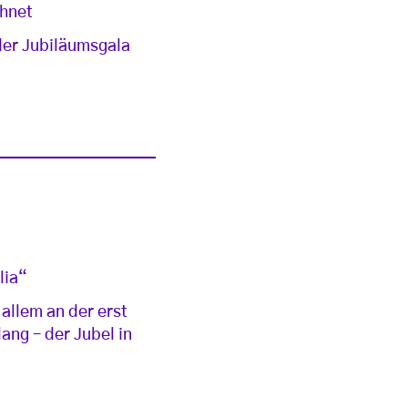
chnet
der Jubiläumsgala
lia“
r allem an der erst
ang – der Jubel in