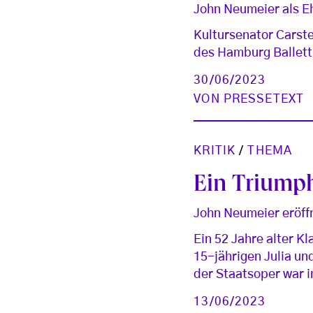
John Neumeier als E
Kultursenator Carst
des Hamburg Ballett
30/06/2023
VON
PRESSETEXT
KRITIK
/
THEMA
Ein Triump
John Neumeier eröff
Ein 52 Jahre alter Kla
15-jährigen Julia un
der Staatsoper war 
13/06/2023