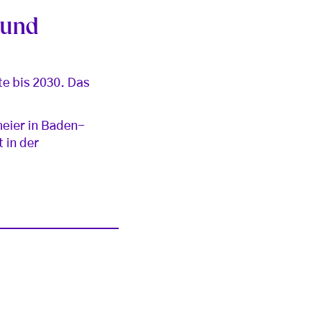
 und
e bis 2030. Das
meier in Baden-
 in der