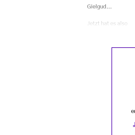
Gielgud...
Jetzt hat es also
e