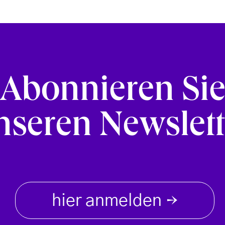
Abonnieren Si
nseren Newslett
hier anmelden
→