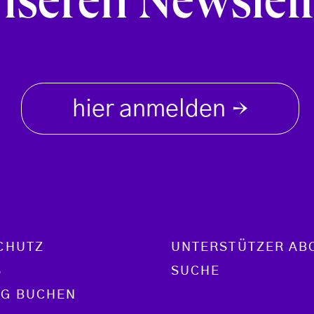
nseren Newslett
hier anmelden
→
CHUTZ
UNTERSTÜTZER AB
S
SUCHE
G BUCHEN