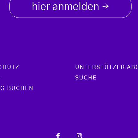
hier anmelden
→
CHUTZ
UNTERSTÜTZER AB
S
SUCHE
G BUCHEN