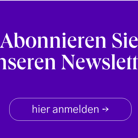
Abonnieren Si
nseren Newslett
hier anmelden
→