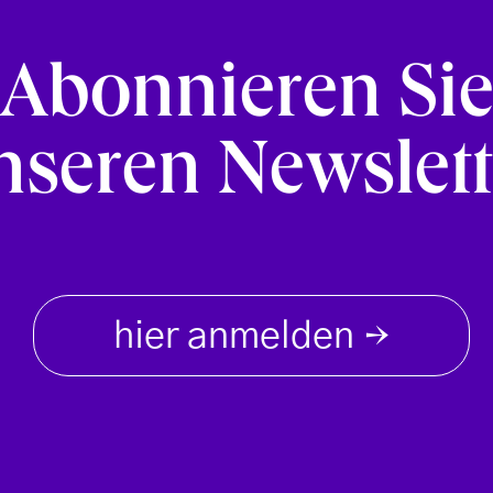
Abonnieren Si
nseren Newslett
hier anmelden
→