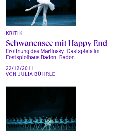
KRITIK
Schwanensee mit Happy End
Eröffnung des Mariinsky-Gastspiels im
Festspielhaus Baden-Baden
22/12/2011
VON
JULIA BÜHRLE