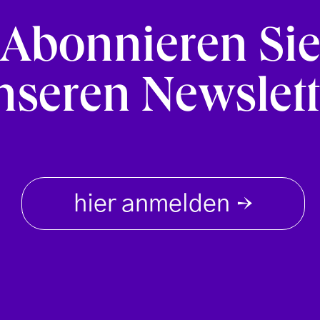
Abonnieren Si
nseren Newslett
hier anmelden
→