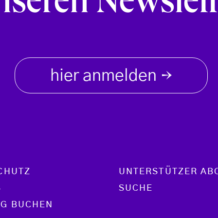
nseren Newslett
hier anmelden
→
CHUTZ
UNTERSTÜTZER AB
S
SUCHE
G BUCHEN