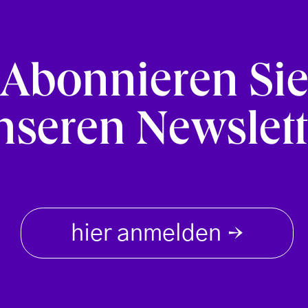
Abonnieren Si
nseren Newslett
hier anmelden
→