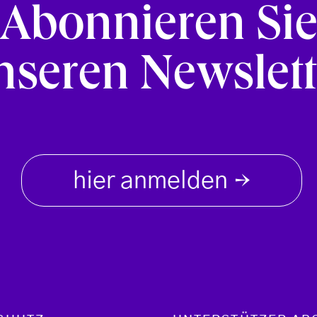
Abonnieren Si
nseren Newslett
hier anmelden
→