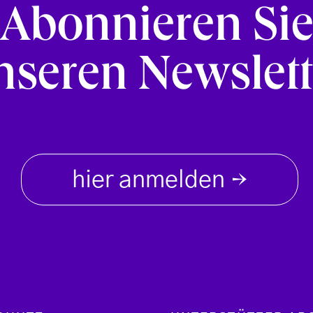
Abonnieren Si
nseren Newslett
hier anmelden
→