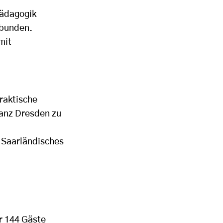
pädagogik
ebunden.
mit
praktische
Tanz Dresden zu
 Saarländisches
ür 144 Gäste