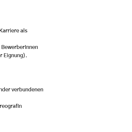
Karriere als
r BewerberInnen
r Eignung).
nander verbundenen
reografIn