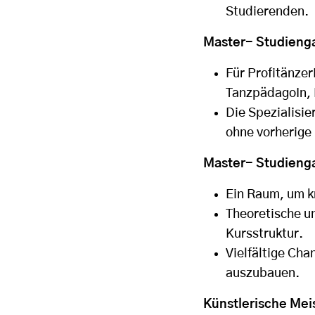
Studierenden.
Master- Studienga
Für Profitänze
TanzpädagoIn, 
Die Spezialisi
ohne vorherige 
Master- Studienga
Ein Raum, um k
Theoretische u
Kursstruktur.
Vielfältige Ch
auszubauen.
Künstlerische Mei