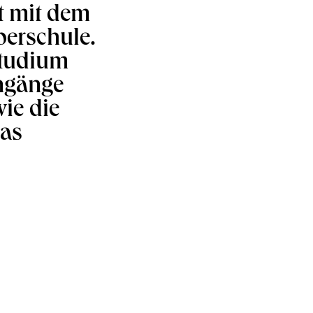
t mit dem
berschule.
studium
engänge
ie die
das