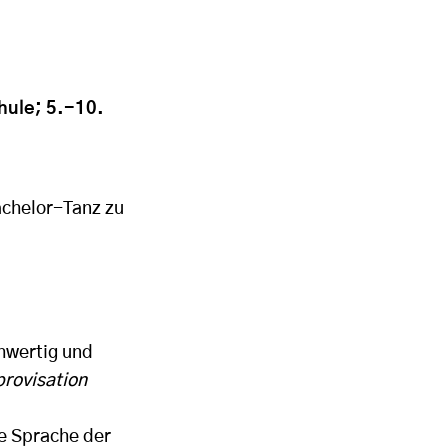
hule; 5.-10.
achelor-Tanz zu
hwertig und
provisation
he Sprache der