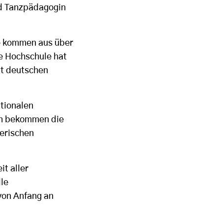
nd Tanzpädagogin
e kommen aus über
ie Hochschule hat
it deutschen
tionalen
en bekommen die
lerischen
it aller
lle
von Anfang an