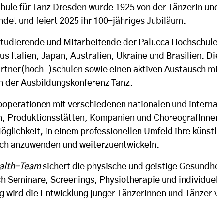
hule für Tanz Dresden wurde 1925 von der Tänzerin u
det und feiert 2025 ihr 100-jähriges Jubiläum.
Studierende und Mitarbeitende der Palucca Hochschul
aus Italien, Japan, Australien, Ukraine und Brasilien. D
artner(hoch-)schulen sowie einen aktiven Austausch m
n der Ausbildungskonferenz Tanz.
ooperationen mit verschiedenen nationalen und interna
en, Produktionsstätten, Kompanien und ChoreografInn
glichkeit, in einem professionellen Umfeld ihre künst
sch anzuwenden und weiterzuentwickeln.
alth-Team
sichert die physische und geistige Gesundhe
h Seminare, Screenings, Physiotherapie und individue
 wird die Entwicklung junger Tänzerinnen und Tänzer 