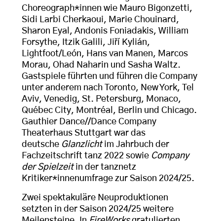
Choreograph*innen wie Mauro Bigonzetti,
Sidi Larbi Cherkaoui, Marie Chouinard,
Sharon Eyal, Andonis Foniadakis, William
Forsythe, Itzik Galili, Jiří Kylián,
Lightfoot/León, Hans van Manen, Marcos
Morau, Ohad Naharin und Sasha Waltz.
Gastspiele führten und führen die Company
unter anderem nach Toronto, New York, Tel
Aviv, Venedig, St. Petersburg, Monaco,
Québec City, Montréal, Berlin und Chicago.
Gauthier Dance//Dance Company
Theaterhaus Stuttgart war das
deutsche
Glanzlicht
im Jahrbuch der
Fachzeitschrift tanz 2022 sowie
Company
der Spielzeit
in der tanznetz
Kritiker*innenumfrage zur Saison 2024/25.
Zwei spektakuläre Neuproduktionen
setzten in der Saison 2024/25 weitere
Meilensteine. In
FireWorks
gratulierten