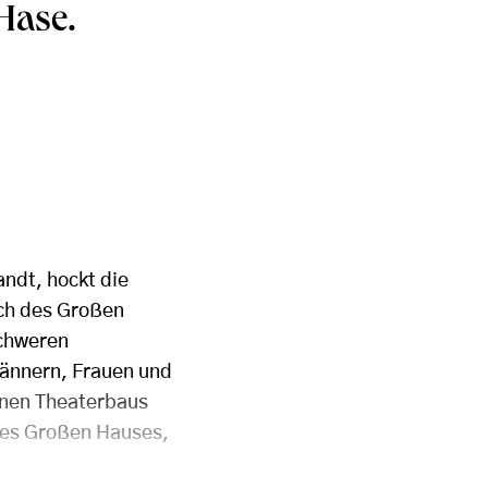
Hase.
andt, hockt die
ch des Großen
schweren
Männern, Frauen und
önen Theaterbaus
 des Großen Hauses,