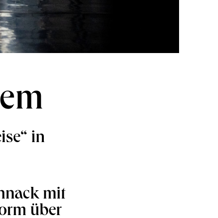
llem
ise“ in
hnack mit
Form über