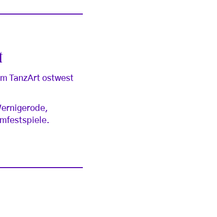
t
um TanzArt ostwest
Wernigerode,
omfestspiele.