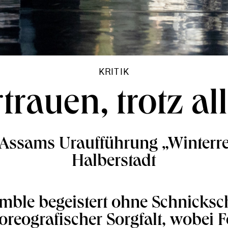
KRITIK
trauen, trotz a
Assams Uraufführung „Winterre
Halberstadt
mble begeistert ohne Schnicksc
oreografischer Sorgfalt, wobei 