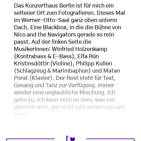
Das Konzerthaus Berlin ist für mich ein
seltener Ort zum Fotografieren. Dieses Mal
im Werner-Otto-Saal ganz oben unterm
Dach. Eine Blackbox, in die die Bühne von
Nico and the Navigators gerade so rein
passt. Auf der linken Seite die
MusikerInnen: Winfried Holzenkamp
(Kontrabass & E-Bass), Elfa Rún
Kristinsdóttir (Violine), Philipp Kullen
(Schlagzeug & Marimbaphon) und Matan
Porat (Klavier). Der Rest steht für Text,
Gesang und Tanz zur Verfügung. Immer
wieder eine unglaubliche Mischung. Ich
gebe zu, ich kann mich an dem, was mir
geboten wird, gar nicht satt sehen und satt
hören.