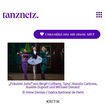
Direkt zum Inhalt
Unterstützt uns mit einem ABO!
„Fräulein Julie“ von Birgit Cullberg. Tanz: Alessio Carbone,
Aurélie Dupont und Michaël Denard
Anne Deniau / Opéra National de Paris
KRITIK