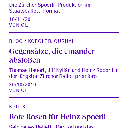
Die Zürcher Spoerli-Produktion im
Staatsballett-Format
18/11/2011
VON
OE
BLOG
/
KOEGLERJOURNAL
Gegensätze, die einander
abstoßen
Thomas Hauert, Jiří Kylián und Heinz Spoerli in
der jüngsten Zürcher Ballettpremiere
30/10/2010
VON
OE
KRITIK
Rote Rosen für Heinz Spoerli
Sein neues Ballett „Der Tod und das