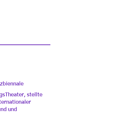
nzbiennale
sTheater, stellte
ternationaler
und und