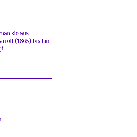
man sie aus
rroll (1865) bis hin
gt.
m