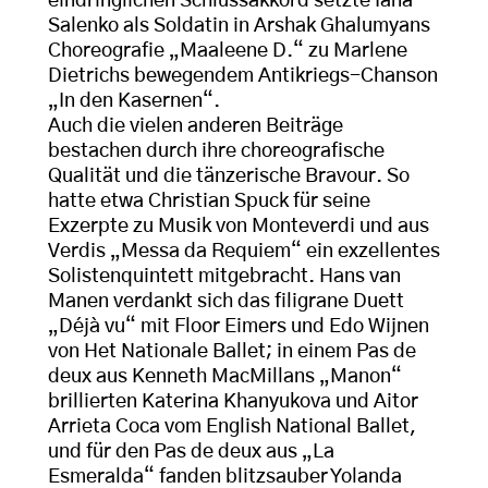
eindringlichen Schlussakkord setzte Iana
Salenko als Soldatin in Arshak Ghalumyans
Choreografie „Maaleene D.“ zu Marlene
Dietrichs bewegendem Antikriegs-Chanson
„In den Kasernen“.
Auch die vielen anderen Beiträge
bestachen durch ihre choreografische
Qualität und die tänzerische Bravour. So
hatte etwa Christian Spuck für seine
Exzerpte zu Musik von Monteverdi und aus
Verdis „Messa da Requiem“ ein exzellentes
Solistenquintett mitgebracht. Hans van
Manen verdankt sich das filigrane Duett
„Déjà vu“ mit Floor Eimers und Edo Wijnen
von Het Nationale Ballet; in einem Pas de
deux aus Kenneth MacMillans „Manon“
brillierten Katerina Khanyukova und Aitor
Arrieta Coca vom English National Ballet,
und für den Pas de deux aus „La
Esmeralda“ fanden blitzsauber Yolanda