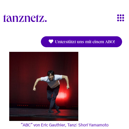
Direkt zum Inhalt
Unterstützt uns mit einem ABO!
"ABC" von Eric Gauthier, Tanz: Shori Yamamoto