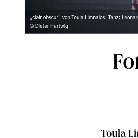
„clair obscur“ von Toula Limnaios. Tanz: Leonar
Dieter Hartwig
Fo
Toula Li