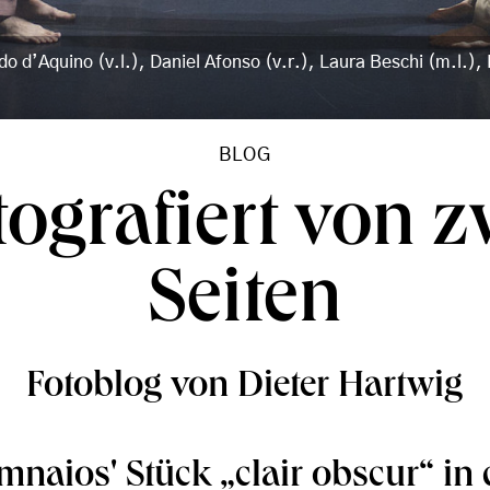
do d’Aquino (v.l.), Daniel Afonso (v.r.), Laura Beschi (m.l.)
BLOG
tografiert von z
Seiten
Fotoblog von Dieter Hartwig
mnaios' Stück „clair obscur“ in 