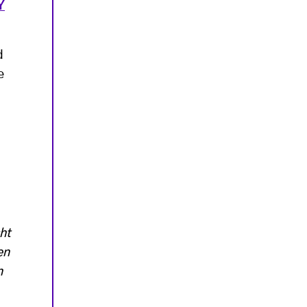
Y
d
e
ht
en
n