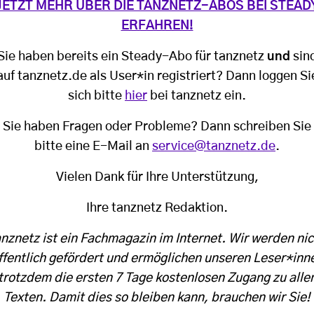
JETZT MEHR ÜBER DIE TANZNETZ-ABOS BEI STEAD
ERFAHREN!
Sie haben bereits ein Steady-Abo für tanznetz
und
sin
auf tanznetz.de als User*in registriert? Dann loggen Si
sich bitte
hier
bei tanznetz ein.
Sie haben Fragen oder Probleme? Dann schreiben Sie
bitte eine E-Mail an
service@tanznetz.de
.
Vielen Dank für Ihre Unterstützung,
Ihre tanznetz Redaktion.
anznetz ist ein Fachmagazin im Internet. Wir werden nic
ffentlich gefördert und ermöglichen unseren Leser*inn
trotzdem die ersten 7 Tage kostenlosen Zugang zu alle
Texten. Damit dies so bleiben kann, brauchen wir Sie!