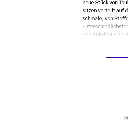
neue Stück von Toul
sitzen verteilt auf
schmale, von Stoff
unterschiedlichste
den Autofokus der 
e