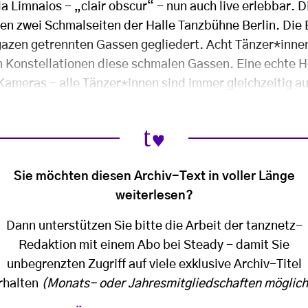
a Limnaios - „clair obscur“ - nun auch live erlebbar.
 den zwei Schmalseiten der Halle Tanzbühne Berlin. Die B
gazen getrennten Gassen gegliedert. Acht Tänzer*innen 
n Konstellationen diese schmalen Gassen. Eine echte H
Kameras - alle Tänzer*innen sind immer gleichzeitig a
Sie möchten diesen Archiv-Text in voller Länge
weiterlesen?
Dann unterstützen Sie bitte die Arbeit der tanznetz-
Redaktion mit einem Abo bei Steady - damit Sie
unbegrenzten Zugriff auf viele exklusive Archiv-Titel
rhalten
(Monats- oder Jahresmitgliedschaften möglich