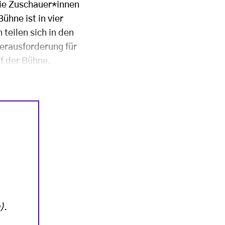
 Die Zuschauer*innen
ühne ist in vier
teilen sich in den
erausforderung für
uf der Bühne.
)
.