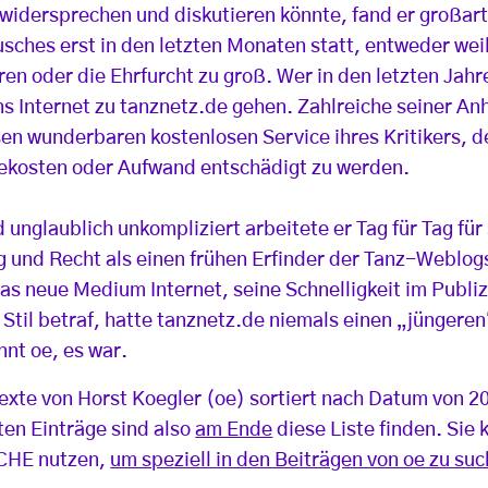
 widersprechen und diskutieren könnte, fand er großart
sches erst in den letzten Monaten statt, entweder weil
ren oder die Ehrfurcht zu groß. Wer in den letzten Jah
ins Internet zu tanznetz.de gehen. Zahlreiche seiner A
sen wunderbaren kostenlosen Service ihres Kritikers, d
isekosten oder Aufwand entschädigt zu werden.
 unglaublich unkompliziert arbeitete er Tag für Tag für 
g und Recht als einen frühen Erfinder der Tanz-Weblo
das neue Medium Internet, seine Schnelligkeit im Publi
Stil betraf, hatte tanznetz.de niemals einen „jüngeren
nnt oe, es war.
 Texte von Horst Koegler (oe) sortiert nach Datum von 2
ten Einträge sind also
am Ende
diese Liste finden. Sie 
UCHE nutzen,
um speziell in den Beiträgen von oe zu su