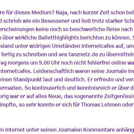
äre für dieses Medium? Naja, nach kurzer Zeit schon be
d schrieb wie ein Besessener und ließ trotz starker S
erscheinungen keine noch so beschwerliche Reise nach
über wirkliche Balletthighlights berichten zu können.
ssland unter widrigen Umständen Internetcafes auf, um 
t fertig zu schreiben und ans tanznetz.de zu übermitte
ag morgens um 9.00 Uhr noch nicht fehlerfrei online w
nternetcafes. Leidenschaftlich waren seine Journale im
seinen Standpunkt laut und deutlich. Er erfreute und ve
ermaßen. So kontinuierlich und kenntnisreich er über d
erig war er auf alles Neue, das sogenannte Zeitgenössi
impfte, so sehr konnte er sich für Thomas Lehmen od
im Internet unter seinen Journalen Kommentare anhänge