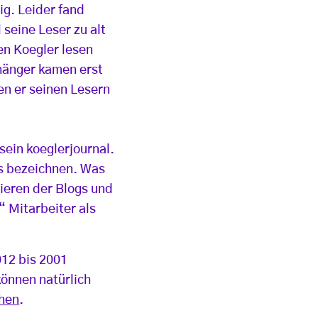
ig. Leider fand
 seine Leser zu alt
ren Koegler lesen
nhänger kamen erst
en er seinen Lesern
sein koeglerjournal.
gs bezeichnen. Was
zieren der Blogs und
“ Mitarbeiter als
012 bis 2001
können natürlich
chen
.