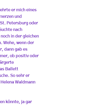
lehrte er mich eines
chmerzen und
 St. Petersburg oder
 Suchte nach
noch in der gleichen
ln. Wehe, wenn der
ar, dann gab es
mer, ob positiv oder
rärgerte
as Ballett
sche. So sehr er
er Helena Waldmann
n könnte, ja gar