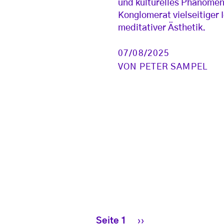
und kulturelles Phänomen
Konglomerat vielseitiger 
meditativer Ästhetik.
07/08/2025
VON
PETER SAMPEL
Nächste Seite
Seite 1
››