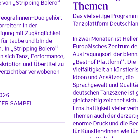
 von „Stripping Bolero“
Themen
Das vielseitige Programm
reografinnen-Duo gehört
Tanzplattform Deutschla
orreitern in der
igung mit Zugänglichkeit
In zwei Monaten ist Helle
 für taube und blinde
Europäisches Zentrum de
. In „Stripping Bolero“
Austragungsort der bienn
n sich Tanz, Performance,
„Best-of Plattform“. Die
kription und Übertitel zu
Vielfältigkeit an künstler
verzichtbar verwobenen
Ideen und Ansätzen, die
Sprachgewalt und Qualitä
deutschen Tanzszene ist 
2026
gleichzeitig zeichnet sich
TER SAMPEL
Ernsthaftigkeit vieler ver
Themen auch der derzeiti
enorme Druck und die Be
für Künstler*innen wie für