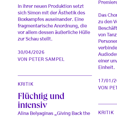
Premiere
In ihrer neuen Produktion setzt
sich Simon mit der Ästhetik des
Das Cho
Boxkampfes auseinander. Eine
zu den V
fragmentarische Anordnung, die
Beschäft
vor allem dessen äußerliche Hülle
von Tanz
zur Schau stellt.
Personen
verbinde
30/04/2026
Audiodes
VON
PETER SAMPEL
einer un
Einheit.
17/01/
KRITIK
VON
PE
Flüchtig und
intensiv
KRITIK
Alina Belyaginas „Giving Back the