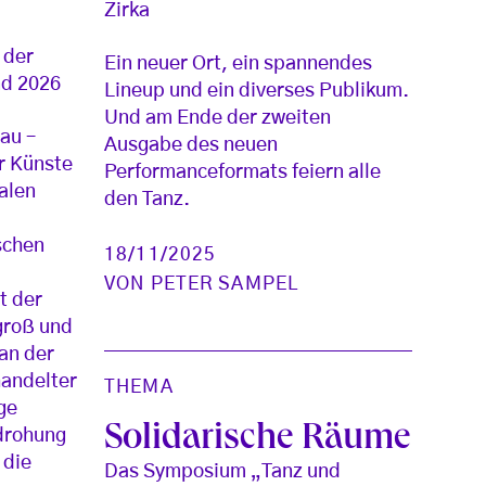
Zirka
 der
Ein neuer Ort, ein spannendes
nd 2026
Lineup und ein diverses Publikum.
Und am Ende der zweiten
rau –
Ausgabe des neuen
r Künste
Performanceformats feiern alle
alen
den Tanz.
ischen
18/11/2025
VON
PETER SAMPEL
t der
groß und
 an der
handelter
THEMA
ge
Solidarische Räume
drohung
 die
Das Symposium „Tanz und