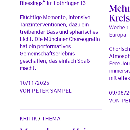
Blessings“ im Lothringer 13
Mehr
Krei
Flüchtige Momente, intensive
Tanzinterventionen, dazu ein
Woche 1 
treibender Bass und sphärisches
Europa
Licht. Die Münchner Choreografin
hat ein performatives
Chorisc
Gemeinschaftserlebnis
Atmosph
geschaffen, das einfach Spaß
Pere Jou
macht.
immersi
mit effek
10/11/2025
VON
PETER SAMPEL
09/08/
VON
PE
KRITIK
/
THEMA