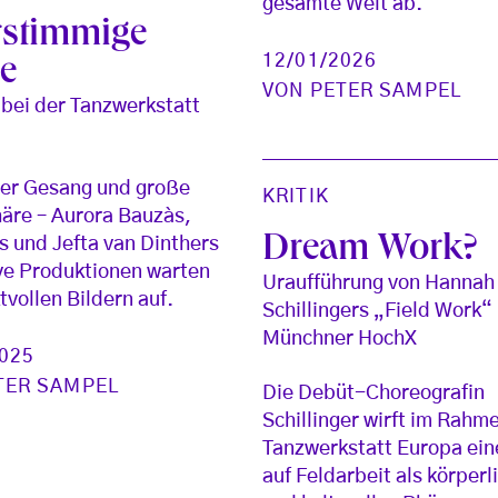
gesamte Welt ab.
stimmige
12/01/2026
se
VON
PETER SAMPEL
bei der Tanzwerkstatt
her Gesang und große
KRITIK
äre – Aurora Bauzàs,
Dream Work?
s und Jefta van Dinthers
ve Produktionen warten
Uraufführung von Hannah
tvollen Bildern auf.
Schillingers „Field Work“
Münchner HochX
2025
TER SAMPEL
Die Debüt-Choreografin
Schillinger wirft im Rahm
Tanzwerkstatt Europa ein
auf Feldarbeit als körperl